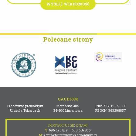
Polecane strony
GAUDIUM
Pracownia profilaktyki
Mordarka 405
NIP: 737-191-51-11
Urszula Tokarczyk
34-600 Limanowa
REGON: 363298857
SKONTAKTUJ SIE Z NAMI!
T:
696 678 819
600 616 855
M:
kontakt@profilaktykagaudium.pl