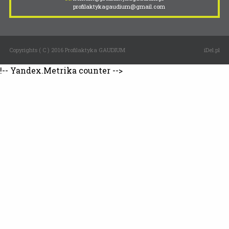
profilaktykagaudium@gmail.com
Copyrights ( C ) 2016 Profilaktyka GAUDIUM
iDel.pl
!-- Yandex.Metrika counter -->