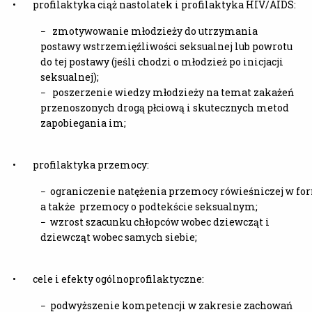
• profilaktyka ciąż nastolatek i profilaktyka HIV/AIDS:
− zmotywowanie młodzieży do utrzymania
postawy wstrzemięźliwości seksualnej lub powrotu
do tej postawy (jeśli chodzi o młodzież po inicjacji
seksualnej);
− poszerzenie wiedzy młodzieży na temat zakażeń
przenoszonych drogą płciową i skutecznych metod
zapobiegania im;
• profilaktyka przemocy:
− ograniczenie natężenia przemocy rówieśniczej w form
a także przemocy o podtekście seksualnym;
− wzrost szacunku chłopców wobec dziewcząt i
dziewcząt wobec samych siebie;
• cele i efekty ogólnoprofilaktyczne:
− podwyższenie kompetencji w zakresie zachowań