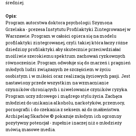
średniej.
Opis:
Program autorstwa doktora psychologii Szymona
Grzelaka - prezesa Instytutu Profilaktyki Zintegrowanej w
Warszawie. Program w całości opiera się na modelu
profilaktyki zintegrowanej, czyli takiej która łaczy różne
dziedziny profilaktyki aby skutecznie przeciwdziałać
możliwie szerokiemu spektrum zachowań ryzkownych
równocześnie. Program odwołuje się do marzeń i pragnień
młodych ludzi związanych ze szczęściem w życiu
osobistym i w miłości oraz realizacją życiowych pasji. Jest
nastawiony przede wszystkim na wzmacnianie
czynników chroniących i niwelowanie czyników ryzyka.
Program uczy zdrowego i mądrego stylu życia. Zachęca
młodzież do unikania alkoholu, narkotyków, przemocy,
pornografii i do czekania z seksem aż do małżeństwa.
Archipelag Skarbów © pokazuje młodym ich ogromny
pozytywny potencjał - zupełnie inaczej niż o młodzieży
mówią masowe
media.