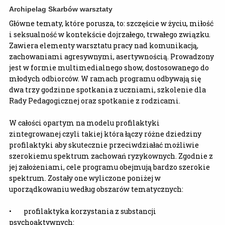
Archipelag Skarbów
warsztaty
Główne tematy, które porusza, to: szczęście w życiu, miłość
i seksualność w kontekście dojrzałego, trwałego związku.
Zawiera elementy warsztatu pracy nad komunikacją,
zachowaniami agresywnymi, asertywnością. Prowadzony
jest w formie multimedialnego show, dostosowanego do
młodych odbiorców. W ramach programu odbywają się
dwa trzy godzinne spotkania z uczniami, szkolenie dla
Rady Pedagogicznej oraz spotkanie z rodzicami.
W całości opartym na modelu profilaktyki
zintegrowanej czyli takiej która łączy różne dziedziny
profilaktyki aby skutecznie przeciwdziałać możliwie
szerokiemu spektrum zachowań ryzykownych. Zgodnie z
jej założeniami, cele programu obejmują bardzo szerokie
spektrum. Zostały one wyliczone poniżej w
uporządkowaniu według obszarów tematycznych:
• profilaktyka korzystania z substancji
psychoaktywnych: