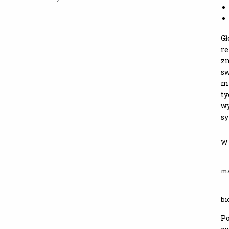
Gł
re
zn
sw
mo
ty
wy
sy
W 
ma
bi
Po