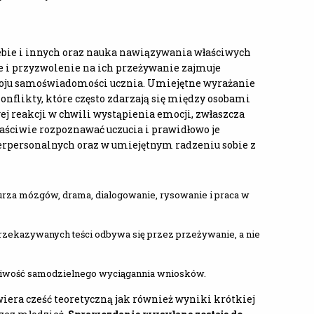
bie i innych oraz nauka nawiązywania właściwych
e i przyzwolenie na ich przeżywanie zajmuje
woju samoświadomości ucznia. Umiejętne wyrażanie
onflikty, które często zdarzają się między osobami
j reakcji w chwili wystąpienia emocji, zwłaszcza
aściwie rozpoznawać uczucia i prawidłowo je
erpersonalnych oraz w umiejętnym radzeniu sobie z
urza mózgów, drama, dialogowanie, rysowanie i praca w
przekazywanych teści odbywa się przez przeżywanie, a nie
ożliwość samodzielnego wyciągannia wniosków.
iera cześć teoretyczną jak również wyniki krótkiej