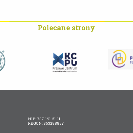
Polecane strony
NIP: 737-191-51-11
REGON: 363298857