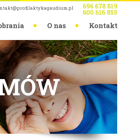
696 678 819
ntakt@profilaktykagaudium.pl
600 616 855
obrania
O nas
Kontakt
 MÓW