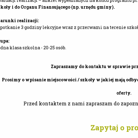
aluacji realizacji – ankiet wypełnianych na końcu programu p
koły i do Organu Finansującego (np. urzędu gminy).
runki realizacji:
spotkanie 3 godziny lekcyjne wraz z przerwami na terenie szkoł
upa:
dna klasa szkolna - 20-25 osób.
Zapraszamy do kontaktu w sprawie pr
​Prosimy o wpisanie miejscowości / szkoły w jakiej mają odbyć
oferty.
Przed kontaktem z nami zapraszam do zapozn
Zapytaj o p