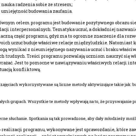
nauka radzenia sobie ze stresem;
umiejętność budowania zaufania.
ównym celem programu jest budowanie pozytywnego obrazu sie
lacji interpersonalnych. Tematyka uczuć, a dokładniej nazwani
aczną część programu, gdyż ma to ogromne znaczenie dla roz
oich uczuć buduje właściwe relacje międzyludzkie. Natomiast k
gą wynikać z nieumiejętnego nazywania uczuć i braku właściwe
ch trudnych. Treści programu pozwalają uczniom nauczyć się wł
rażać. Jest to pomocne w nawiązywaniu właściwych relacji int
tuacją konfliktową.
zajęciach wykorzystywane są liczne metody aktywizujące takie jak: b
łych grupach. Wszystkie te metody wpływają na to, że przyswajanie 
erne słuchanie. Spotkania są tak prowadzone, aby dały młodzieży m
 realizacji programu, wykonywane jest sprawozdanie, które zaw