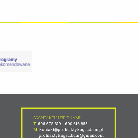
SKONTAKTUJ SIE Z NAMI!
T:
696 678 819
600 616 855
M:
kontakt@profilaktykagaudium.pl
profilaktykagaudium@gmail.com