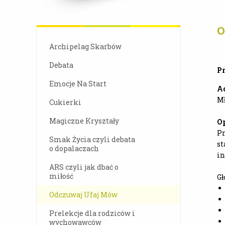
O
Archipelag Skarbów
Debata
P
Emocje Na Start
Ad
Mł
Cukierki
Magiczne Kryształy
Op
Pr
Smak Życia czyli debata
st
o dopalaczach
in
ARS czyli jak dbać o
miłość
Gł
Odczuwaj Ufaj Mów
Prelekcje dla rodziców i
wychowawców