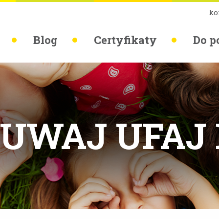
ko
Blog
Certyfikaty
Do p
ZUWAJ UFAJ