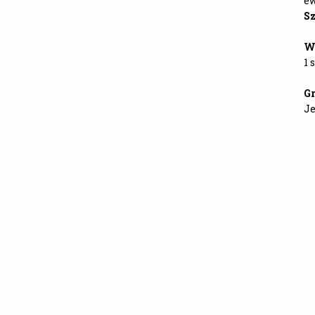
ew
Sz
Wa
1 
Gr
Je